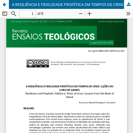
A RESILIÊNCIA E FIDELIDADE PROFÉTICA EM TEMPOS DE CRISE: LIÇÕES DO LIVRO DE DANIEL